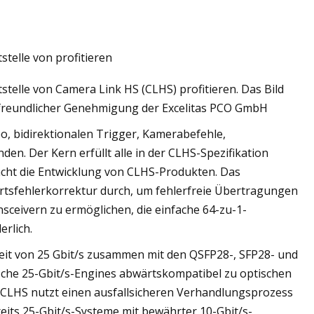
telle von profitieren
on optimiert
elle von Camera Link HS (CLHS) profitieren. Das Bild
astruktur mit
 freundlicher Genehmigung der Excelitas PCO GmbH
eo, bidirektionalen Trigger, Kamerabefehle,
n. Der Kern erfüllt alle in der CLHS-Spezifikation
cht die Entwicklung von CLHS-Produkten. Das
tsfehlerkorrektur durch, um fehlerfreie Übertragungen
ceivern zu ermöglichen, die einfache 64-zu-1-
erlich.
keit von 25 Gbit/s zusammen mit den QSFP28-, SFP28- und
ische 25-Gbit/s-Engines abwärtskompatibel zu optischen
. CLHS nutzt einen ausfallsicheren Verhandlungsprozess
eits 25-Gbit/s-Systeme mit bewährter 10-Gbit/s-