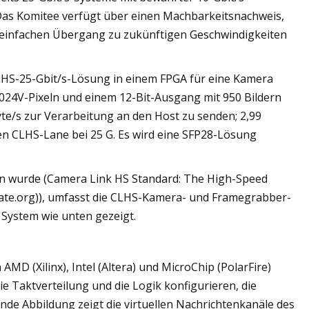
Das Komitee verfügt über einen Machbarkeitsnachweis,
n einfachen Übergang zu zukünftigen Geschwindigkeiten
CLHS-25-Gbit/s-Lösung in einem FPGA für eine Kamera
024V-Pixeln und einem 12-Bit-Ausgang mit 950 Bildern
yte/s zur Verarbeitung an den Host zu senden; 2,99
nen CLHS-Lane bei 25 G. Es wird eine SFP28-Lösung
n wurde (Camera Link HS Standard: The High-Speed ​​
mate.org)), umfasst die CLHS-Kamera- und Framegrabber-
 System wie unten gezeigt.
AMD (Xilinx), Intel (Altera) und MicroChip (PolarFire)
ie Taktverteilung und die Logik konfigurieren, die
nde Abbildung zeigt die virtuellen Nachrichtenkanäle des