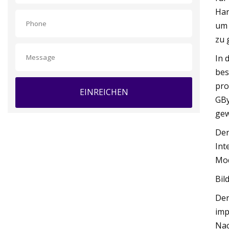
Har
um 
zu 
In 
bes
pro
EINREICHEN
GBy
gew
Der
Int
Mod
Bil
Der
imp
Nac