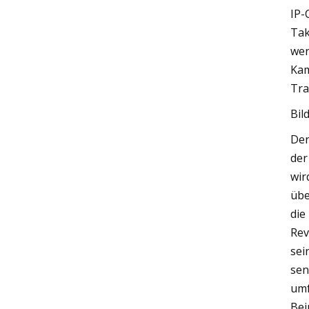
IP-
Tak
wer
Kam
Tra
Bil
Der
der
wir
übe
die
Rev
sei
sen
umf
Bei