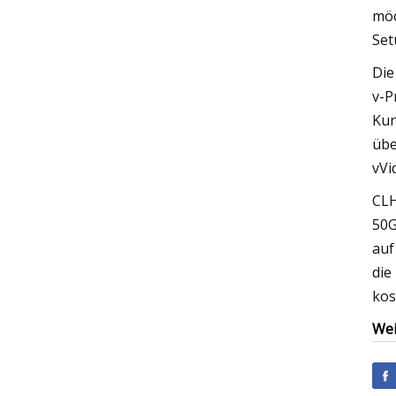
möc
Set
Die
v-P
Kun
übe
vVi
CLH
50G
auf
die
kos
Wei