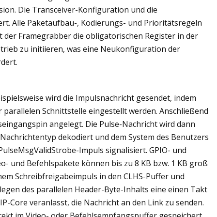
ision. Die Transceiver-Konfiguration und die
t. Alle Paketaufbau-, Kodierungs- und Prioritätsregeln
der Framegrabber die obligatorischen Register in der
rieb zu initiieren, was eine Neukonfiguration der
dert.
eispielsweise wird die Impulsnachricht gesendet, indem
arallelen Schnittstelle eingestellt werden. Anschließend
seingangspin angelegt. Die Pulse-Nachricht wird dann
Nachrichtentyp dekodiert und dem System des Benutzers
 PulseMsgValidStrobe-Impuls signalisiert. GPIO- und
eo- und Befehlspakete können bis zu 8 KB bzw. 1 KB groß
einem Schreibfreigabeimpuls in den CLHS-Puffer und
egen des parallelen Header-Byte-Inhalts eine einen Takt
P-Core veranlasst, die Nachricht an den Link zu senden.
ekt im Video- oder Befehlsempfangspuffer gespeichert