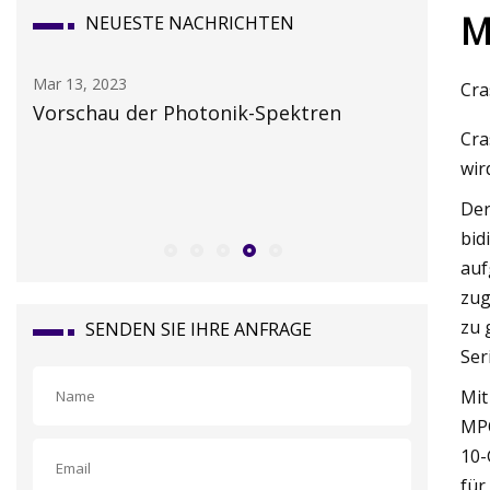
M
NEUESTE NACHRICHTEN
Mar 13, 2023
Mar 15, 20
Cra
en
Vorschau der Photonik-Spektren
Das russ
Cra
von wes
wir
nd
Der
bid
auf
zug
zu 
SENDEN SIE IHRE ANFRAGE
Ser
Mit
MPO
10-
für