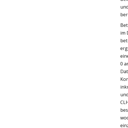
und
bere
Bet
im 
bet
erg
ein
0 a
Dat
Kon
ink
und
CLH
bes
wod
ein