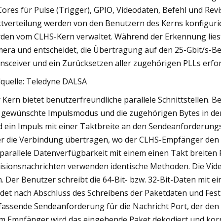
Cores für Pulse (Trigger), GPIO, Videodaten, Befehl und Rev
tverteilung werden von den Benutzern des Kerns konfigurier
den vom CLHS-Kern verwaltet. Während der Erkennung liest 
era und entscheidet, die Übertragung auf den 25-Gbit/s-Bet
nsceiver und ein Zurücksetzen aller zugehörigen PLLs erfor
dquelle: Teledyne DALSA
 Kern bietet benutzerfreundliche parallele Schnittstellen. B
 gewünschte Impulsmodus und die zugehörigen Bytes in der p
d ein Impuls mit einer Taktbreite an den Sendeanforderung
r die Verbindung übertragen, wo der CLHS-Empfänger den 
 parallele Datenverfügbarkeit mit einem einen Takt breiten
isionsnachrichten verwenden identische Methoden. Die Vid
n. Der Benutzer schreibt die 64-Bit- bzw. 32-Bit-Daten mit 
det nach Abschluss des Schreibens der Paketdaten und Festl
assende Sendeanforderung für die Nachricht Port, der den I
m Empfänger wird das eingehende Paket dekodiert und korr