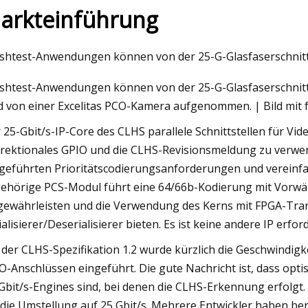
arkteinführung
23
Mar 07, 2023
shtest-Anwendungen können von der 25-G-Glasfaserschnitts
ische Linxdatacenter will sich
Stemmer Distributi
shtest-Anwendungen können von der 25-G-Glasfaserschnittst
tlicher Ausrüstung entwöhnen
Kommunikationsinfr
d von einer Excelitas PCO-Kamera aufgenommen. | Bild mit
Avaya
 25-Gbit/s-IP-Core des CLHS parallele Schnittstellen für Vid
irektionales GPIO und die CLHS-Revisionsmeldung zu verwende
geführten Prioritätscodierungsanforderungen und vereinfa
ehörige PCS-Modul führt eine 64/66b-Kodierung mit Vorwär
gewährleisten und die Verwendung des Kerns mit FPGA-Trans
ialisierer/Deserialisierer bieten. Es ist keine andere IP erford
 der CLHS-Spezifikation 1.2 wurde kürzlich die Geschwindig
-Anschlüssen eingeführt. Die gute Nachricht ist, dass opt
Gbit/s-Engines sind, bei denen die CLHS-Erkennung erfolgt
 die Umstellung auf 25 Gbit/s. Mehrere Entwickler haben ber