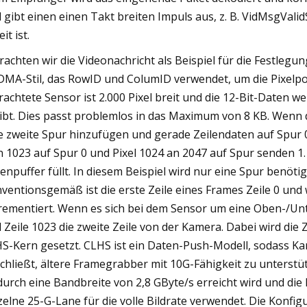
 gibt einen einen Takt breiten Impuls aus, z. B. VidMsgVali
it ist.
rachten wir die Videonachricht als Beispiel für die Festleg
DMA-Stil, das RowID und ColumID verwendet, um die Pixelposi
rachtete Sensor ist 2.000 Pixel breit und die 12-Bit-Daten w
ibt. Dies passt problemlos in das Maximum von 8 KB. Wenn 
e zweite Spur hinzufügen und gerade Zeilendaten auf Spur 
n 1023 auf Spur 0 und Pixel 1024 an 2047 auf Spur senden 1.
enpuffer füllt. In diesem Beispiel wird nur eine Spur benötigt 
ventionsgemäß ist die erste Zeile eines Frames Zeile 0 und
rementiert. Wenn es sich bei dem Sensor um eine Oben-/Unten
 Zeile 1023 die zweite Zeile von der Kamera. Dabei wird die 
S-Kern gesetzt. CLHS ist ein Daten-Push-Modell, sodass Ka
chließt, ältere Framegrabber mit 10G-Fähigkeit zu unterst
urch eine Bandbreite von 2,8 GByte/s erreicht wird und die
zelne 25-G-Lane für die volle Bildrate verwendet. Die Konfig