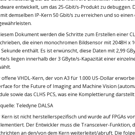
dware entwickelt, um das 25-Gbit/s-Produkt zu debuggen. 
mit demselben IP-Kern 50 Gbit/s zu erreichen und so eine
gewährleisten.
diesem Dokument werden die Schritte zum Erstellen einer 
chrieben, die einen monochromen Bildsensor mit 2048H x 1
 Sekunde enthält. Es ist erwünscht, diese Daten mit 2,99 GB
te/s liegen innerhalb der 3 GByte/s-Kapazität einer einzel
ählt.
 offene VHDL-Kern, der von A3 für 1.000 US-Dollar erworbe
erface for the Future of Imaging and Machine Vision (auto
ule sowie das CLHS PCS, was eine Komplettierung darstellt
dquelle: Teledyne DALSA
 Kern ist nicht herstellerspezifisch und wurde auf FPGAs von 
lementiert. Der Entwickler muss die Transceiver-Funktion, d
hrichten an den/von dem Kern weiterleitet/abruft. Die folge