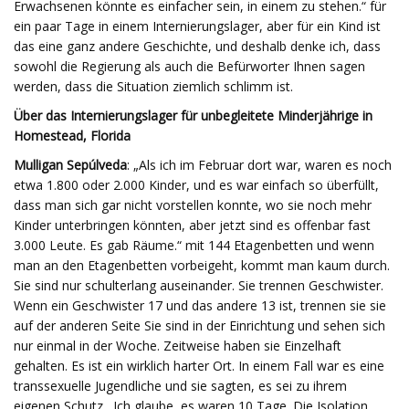
Erwachsenen könnte es einfacher sein, in einem zu stehen.“ für
ein paar Tage in einem Internierungslager, aber für ein Kind ist
das eine ganz andere Geschichte, und deshalb denke ich, dass
sowohl die Regierung als auch die Befürworter Ihnen sagen
werden, dass die Situation ziemlich schlimm ist.
Über das Internierungslager für unbegleitete Minderjährige in
Homestead, Florida
Mulligan Sepúlveda
: „Als ich im Februar dort war, waren es noch
etwa 1.800 oder 2.000 Kinder, und es war einfach so überfüllt,
dass man sich gar nicht vorstellen konnte, wo sie noch mehr
Kinder unterbringen könnten, aber jetzt sind es offenbar fast
3.000 Leute. Es gab Räume.“ mit 144 Etagenbetten und wenn
man an den Etagenbetten vorbeigeht, kommt man kaum durch.
Sie sind nur schulterlang auseinander. Sie trennen Geschwister.
Wenn ein Geschwister 17 und das andere 13 ist, trennen sie sie
auf der anderen Seite Sie sind in der Einrichtung und sehen sich
nur einmal in der Woche. Zeitweise haben sie Einzelhaft
gehalten. Es ist ein wirklich harter Ort. In einem Fall war es eine
transsexuelle Jugendliche und sie sagten, es sei zu ihrem
eigenen Schutz . Ich glaube, es waren 10 Tage. Die Isolation