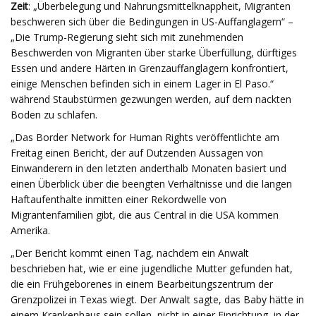
Zeit
: „Überbelegung und Nahrungsmittelknappheit, Migranten
beschweren sich über die Bedingungen in US-Auffanglagern“ –
„Die Trump-Regierung sieht sich mit zunehmenden
Beschwerden von Migranten über starke Überfüllung, dürftiges
Essen und andere Härten in Grenzauffanglagern konfrontiert,
einige Menschen befinden sich in einem Lager in El Paso.“
während Staubstürmen gezwungen werden, auf dem nackten
Boden zu schlafen.
„Das Border Network for Human Rights veröffentlichte am
Freitag einen Bericht, der auf Dutzenden Aussagen von
Einwanderern in den letzten anderthalb Monaten basiert und
einen Überblick über die beengten Verhältnisse und die langen
Haftaufenthalte inmitten einer Rekordwelle von
Migrantenfamilien gibt, die aus Central in die USA kommen
Amerika.
„Der Bericht kommt einen Tag, nachdem ein Anwalt
beschrieben hat, wie er eine jugendliche Mutter gefunden hat,
die ein Frühgeborenes in einem Bearbeitungszentrum der
Grenzpolizei in Texas wiegt. Der Anwalt sagte, das Baby hätte in
einem Krankenhaus sein sollen, nicht in einer Einrichtung, in der