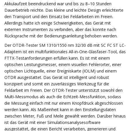
Akkulaufzeit beeindruckend war und bis zu 8–10 Stunden
Dauerbetrieb reichte. Das kleine und leichte Design erleichterte
den Transport und den Einsatz bei Feldarbeiten im Freien.
Allerdings hatte ich einige Schwierigkeiten, das Gerät mit
externen Instrumenten zu verbinden, aber das konnte nach
Rücksprache mit der Bedienungsanleitung behoben werden.
Der OTDR-Tester SM 1310/1550 nm 32/30 dB mit SC FC ST LC-
Adaptern ist ein multifunktionales All-in-One-Glasfaser-Tool, das
FTTX-Testanforderungen erfüllen kann. Es ist mit einem
optischen Leistungsmesser, einem visuellen Fehlerorter, einer
optischen Lichtquelle, einer Ereigniskarte (IOLM) und einem
OTDR ausgestattet. Das Gerät ist intelligent und robust
konzipiert und somit ein zuverlässiges Werkzeug für die
Feldarbeit im Freien. Der OTDR-Tester unterstützt sowohl den
Multi-Messmodus als auch die Echtzeit-Messfunktion, sodass
die Messung einfach mit nur einem Knopfdruck abgeschlossen
werden kann. Als Maßeinheit kann in den Einstellungsdaten
zwischen Meter, Fuß und Meile gewählt werden. Darüber hinaus
ist das Gerät mit einer Simulationsanalysesoftware
ausgestattet, die einen Bericht verarbeiten, generieren und