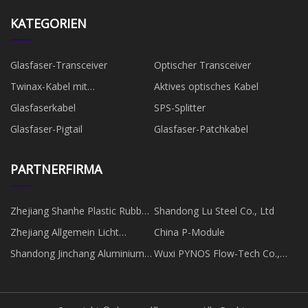
KATEGORIEN
Glasfaser-Transceiver
Optischer Transceiver
Twinax-Kabel mit
Aktives optisches Kabel
Direktanschluss
Glasfaserkabel
SPS-Splitter
Glasfaser-Pigtail
Glasfaser-Patchkabel
PARTNERFIRMA
Zhejiang Shanhe Plastic Rubber
Shandong Lu Steel Co., Ltd
Material Co., Ltd
Zhejiang Allgemein Licht
China P-Module
Vorhang Co., GmbH
Shandong Jinchang Aluminium
Wuxi PYNOS Flow-Tech Co.,
Industrie Co., Ltd.
Ltd.