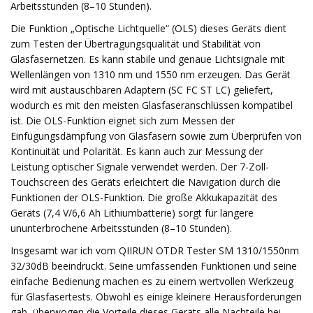
Arbeitsstunden (8–10 Stunden).
Die Funktion „Optische Lichtquelle“ (OLS) dieses Geräts dient
zum Testen der Übertragungsqualität und Stabilität von
Glasfasernetzen. Es kann stabile und genaue Lichtsignale mit
Wellenlängen von 1310 nm und 1550 nm erzeugen. Das Gerät
wird mit austauschbaren Adaptern (SC FC ST LC) geliefert,
wodurch es mit den meisten Glasfaseranschlüssen kompatibel
ist. Die OLS-Funktion eignet sich zum Messen der
Einfügungsdämpfung von Glasfasern sowie zum Überprüfen von
Kontinuität und Polarität. Es kann auch zur Messung der
Leistung optischer Signale verwendet werden. Der 7-Zoll-
Touchscreen des Geräts erleichtert die Navigation durch die
Funktionen der OLS-Funktion. Die große Akkukapazität des
Geräts (7,4 V/6,6 Ah Lithiumbatterie) sorgt für längere
ununterbrochene Arbeitsstunden (8–10 Stunden).
Insgesamt war ich vom QIIRUN OTDR Tester SM 1310/1550nm
32/30dB beeindruckt. Seine umfassenden Funktionen und seine
einfache Bedienung machen es zu einem wertvollen Werkzeug
für Glasfasertests. Obwohl es einige kleinere Herausforderungen
gab, überwogen die Vorteile dieses Geräts alle Nachteile bei