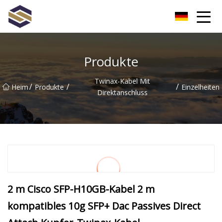
Taiwan Northern Lights Co., Ltd
Produkte
Twinax-Kabel Mit
/
/
/
Heim
Produkte
Einzelheiten
Direktanschluss
2 m Cisco SFP-H10GB-Kabel 2 m
kompatibles 10g SFP+ Dac Passives Direct