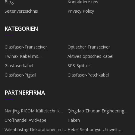
Blog
Kontaktiere uns
Seitenverzeichnis
Privacy Policy
KATEGORIEN
Glasfaser-Transceiver
Optischer Transceiver
Twinax-Kabel mit
Aktives optisches Kabel
Direktanschluss
Glasfaserkabel
SPS-Splitter
Glasfaser-Pigtail
Glasfaser-Patchkabel
PARTNERFIRMA
Nanjing RICOM Kältetechnik
Qingdao Zhuoan Engineering
Co., Ltd.
Technology Co., Ltd
Großhandel AvidVape
Haken
Valentinstag-Dekorationen im
Hebei Senhongyu Umwelt