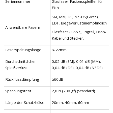
Seriennummer
Glasfaser-Fusionsspleißer für
Ftth
SM, MM, DS, NZ-DS(G655),
EDF, Biegeverlustunempfindlich
Anwendbare Fasern
Glasfaser (G657), Pigtail, Drop-
Kabel und Stecker.
Faserspaltungslänge
8-22mm
Durchschnittlicher
0,02 dB (SM), 0,01 dB (MM),
Spleißverlust
0,04 dB (DS), 0,04 dB (NZDS)
Rückflussdämpfung
≥60dB
Spannungstest
2,0 N (200 gf) (Standard)
Länge der Schutzhülse
20mm, 40mm, 60mm