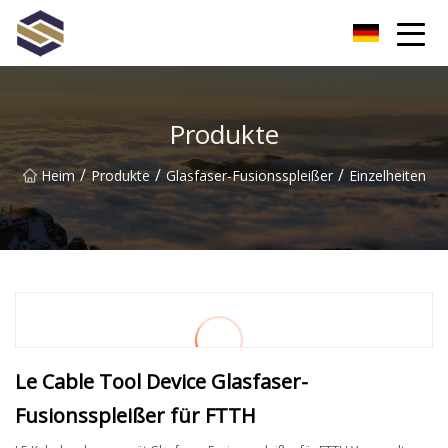
Taiwan Northern Lights Co., Ltd
Produkte
/
/
/
Heim
Produkte
Glasfaser-Fusionsspleißer
Einzelheiten
Le Cable Tool Device Glasfaser-
Fusionsspleißer für FTTH