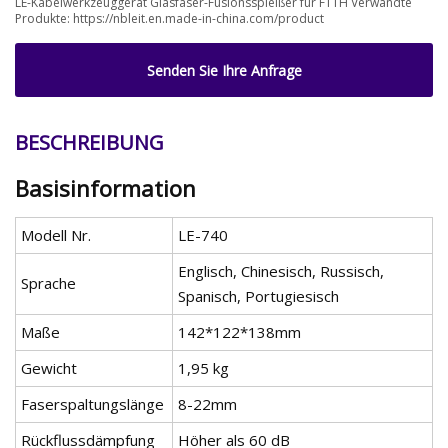
LE-Kabelwerkzeuggerät Glasfaser-Fusionsspleißer für FTTH Verwandte
Produkte: https://nbleit.en.made-in-china.com/product
Senden Sie Ihre Anfrage
BESCHREIBUNG
Basisinformation
Modell Nr.
LE-740
Englisch, Chinesisch, Russisch,
Sprache
Spanisch, Portugiesisch
Maße
142*122*138mm
Gewicht
1,95 kg
Faserspaltungslänge
8-22mm
Rückflussdämpfung
Höher als 60 dB