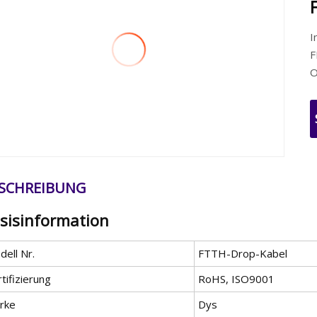
I
F
O
SCHREIBUNG
sisinformation
ell Nr.
FTTH-Drop-Kabel
tifizierung
RoHS, ISO9001
rke
Dys