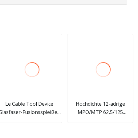
Le Cable Tool Device
Hochdichte 12-adrige
Glasfaser-Fusionsspleißer
MPO/MTP 62,5/125
für FTTH
Multimode-Trunk-
Kabelbaugruppen