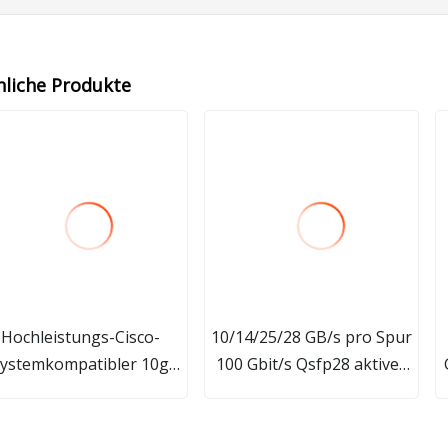
nliche Produkte
Hochleistungs-Cisco-
10/14/25/28 GB/s pro Spur
ystemkompatibler 10g
100 Gbit/s Qsfp28 aktives
0km Single Fiber Optic
optisches Kabel
Transceiver XFP