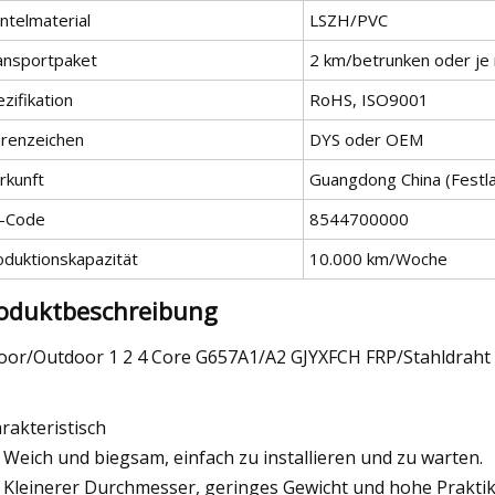
ntelmaterial
LSZH/PVC
ansportpaket
2 km/betrunken oder je
zifikation
RoHS, ISO9001
renzeichen
DYS oder OEM
rkunft
Guangdong China (Festl
-Code
8544700000
oduktionskapazität
10.000 km/Woche
oduktbeschreibung
oor/Outdoor 1 2 4 Core G657A1/A2 GJYXFCH FRP/Stahldraht 
rakteristisch
Weich und biegsam, einfach zu installieren und zu warten.
Kleinerer Durchmesser, geringes Gewicht und hohe Praktika