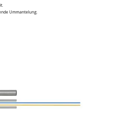
t.
mende Ummantelung.