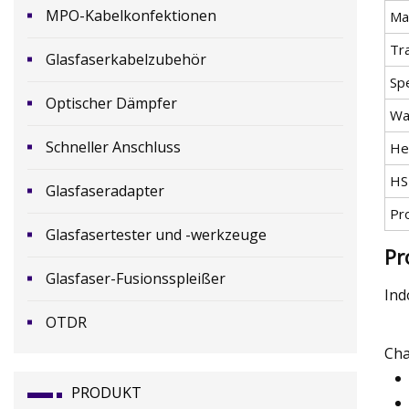
MPO-Kabelkonfektionen
Ma
Tr
Glasfaserkabelzubehör
Spe
Optischer Dämpfer
Wa
Schneller Anschluss
He
HS
Glasfaseradapter
Pr
Glasfasertester und -werkzeuge
Pr
Glasfaser-Fusionsspleißer
Ind
OTDR
Cha
PRODUKT