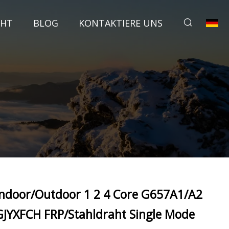
CHT
BLOG
KONTAKTIERE UNS
Indoor/Outdoor 1 2 4 Core G657A1/A2
GJYXFCH FRP/Stahldraht Single Mode