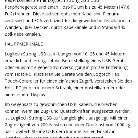
Kabel können Sie mit Logitech Strong USB USB-
Peripheriegeräte und einen Host-PC um bis zu 45 Meter (147,6
Fuß) trennen. Diese aktiven optischen Kabel sind Plenum-
zertifiziert und ECA-zertifiziert für die gewerbliche Installation in
Wänden, über Decken, durch Kabelkanäle und in Standard-¾-
Zoll-Kabelkanälen.
HAUPTMERKMALE
Logitech Strong USB ist in Längen von 10, 25 und 45 Metern
erhältlich und ermöglicht die Bereitstellung eines USB-Geräts
oder Hubs mit eigener Stromversorgung in großer Entfernung
vom Host-PC. Platzieren Sie Geräte wie den Logitech Tap
Touch-Controller für einen einfachen Zugriff, verstecken Sie den
Host-PC jedoch in einem Schrank, einer Abstellkammer oder
hinter einem Display.
Im Gegensatz zu gewöhnlichen USB-Kabeln, die brechen
können, wenn sie Zug- und Quetschkräften ausgesetzt werden,
ist Logitech Strong USB auf Langlebigkeit ausgelegt. Mit einer
Zugfestigkeit von 200 Newton und einer Drucklast von 1000 kg
hält Logitech Strong USB dem kommerziellen Einsatz in